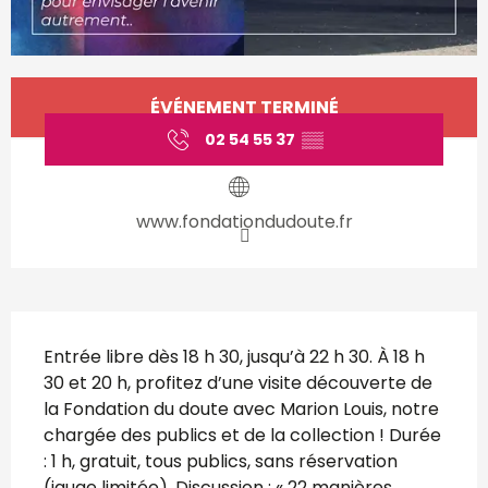
Ouverture et coordonnées
ÉVÉNEMENT TERMINÉ
02 54 55 37
▒▒
www.fondationdudoute.fr
Description
Entrée libre dès 18 h 30, jusqu’à 22 h 30. À 18 h 
30 et 20 h, profitez d’une visite découverte de 
la Fondation du doute avec Marion Louis, notre 
chargée des publics et de la collection ! Durée 
: 1 h, gratuit, tous publics, sans réservation 
(jauge limitée). Discussion : « 22 manières 