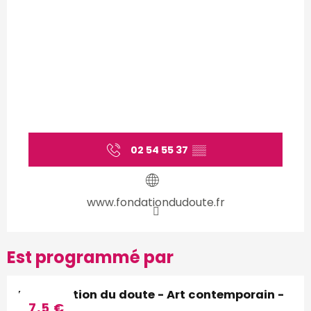
02 54 55 37
▒▒
www.fondationdudoute.fr
Est programmé par
La Fondation du doute - Art contemporain -
7,5
€