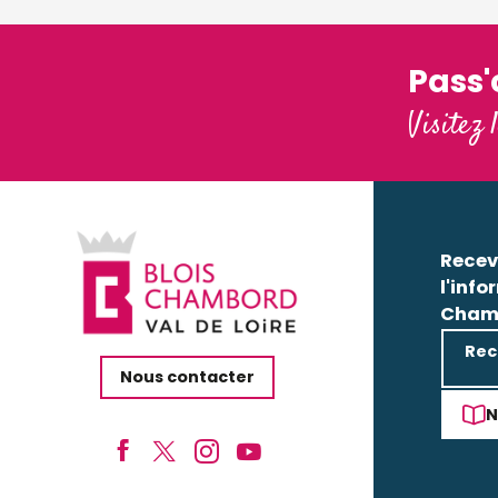
Pass
Visitez 
Recev
l'info
Cham
Rec
Nous contacter
N