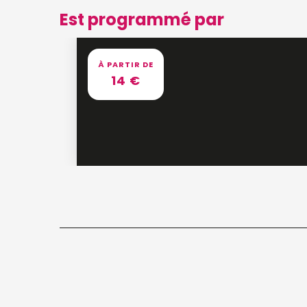
Est programmé par
À PARTIR DE
14
€