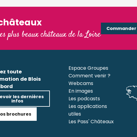
'châteaux
Commander e
les plus beaux châteaux de la Loire
Espace Groupes
ez toute
Comment venir ?
rmation de Blois
Webcams
bord
En images
evoir les dernières
Les podcasts
infos
Les applications
utiles
os brochures
Les Pass' Châteaux