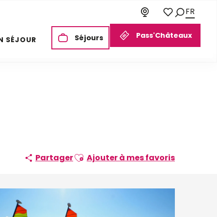
FR
Recherch
Voir les favori
Pass'Châteaux
Séjours
N SÉJOUR
Ajouter aux favoris
Partager
Ajouter à mes favoris