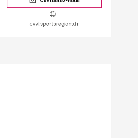
Contactez-nous
cvvl.sportsregions.fr