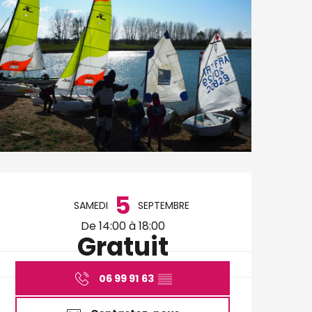
Ouverture et coordo
5
SAMEDI
SEPTEMBRE
De 14:00 à 18:00
Gratuit
06 99 91 63
▒▒