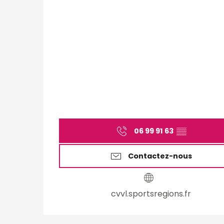
06 99 91 63
▒▒
Contactez-nous
cvvl.sportsregions.fr