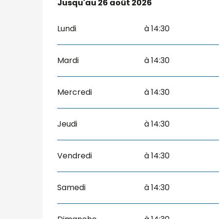
Du
Jusqu'au
8 juillet 2026
26 août 2026
au
26 août 2026
Lundi
à 14:30
Mardi
à 14:30
Mercredi
à 14:30
Jeudi
à 14:30
Vendredi
à 14:30
Samedi
à 14:30