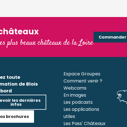
'châteaux
Commander e
les plus beaux châteaux de la Loire
Espace Groupes
ez toute
Comment venir ?
rmation de Blois
Webcams
bord
En images
evoir les dernières
Les podcasts
infos
Les applications
utiles
os brochures
Les Pass' Châteaux