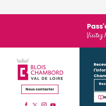
Pass
Visitez 
Recev
l'info
Cham
Rec
Nous contacter
N