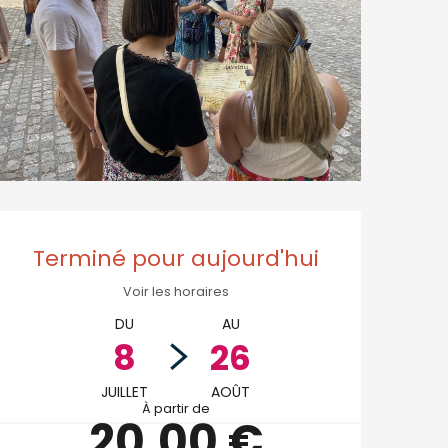
Ouverture et coordo
Terminé pour aujourd'hui
Voir les horaires
DU
AU
8
26
JUILLET
AOÛT
À partir de
20,00 €