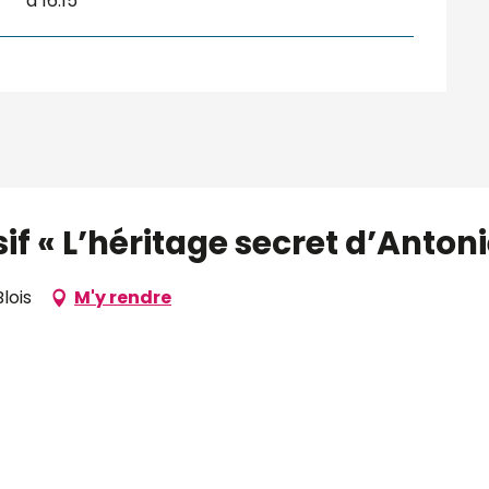
à 16:15
f « L’héritage secret d’Antoni
lois
M'y rendre