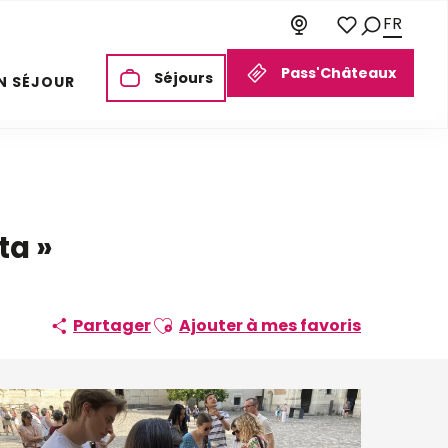
FR
Recherch
Voir les favori
Pass'Châteaux
Séjours
N SÉJOUR
ta »
Ajouter aux favoris
Partager
Ajouter à mes favoris