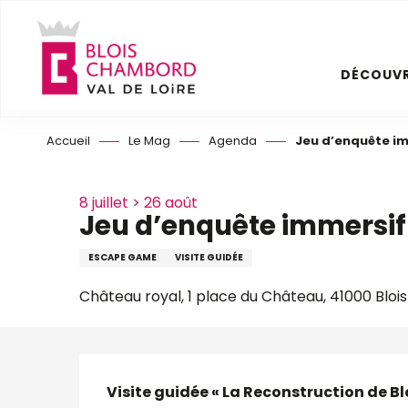
Aller
au
contenu
DÉCOUVR
principal
Accueil
Le Mag
Agenda
Jeu d’enquête im
8 juillet > 26 août
Jeu d’enquête immersif 
ESCAPE GAME
VISITE GUIDÉE
Château royal, 1 place du Château, 41000 Blois
Description
Visite guidée « La Reconstruction de Blo