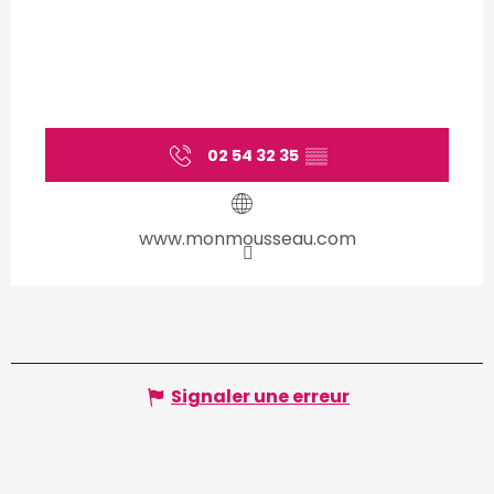
02 54 32 35
▒▒
www.monmousseau.com
Signaler une erreur