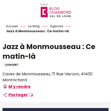
Aller
au
contenu
principal
Accueil
Le Mag
Agenda
Jazz à Monmousseau : Ce matin-là
Jazz à Monmousseau : Ce
matin-là
CONCERT
Caves de Monmousseau, 71 Rue Vierzon, 41400
Montrichard
M'y rendre
Ajouter aux favoris
Partager