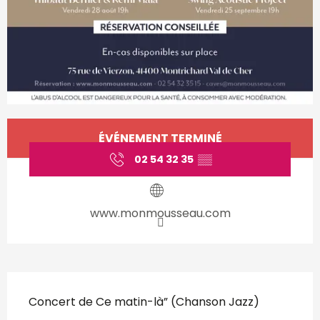
Ouverture et coordonnées
ÉVÉNEMENT TERMINÉ
02 54 32 35
▒▒
www.monmousseau.com
Description
Concert de Ce matin-là” (Chanson Jazz)