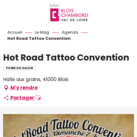
Aller
au
contenu
principal
Accueil
Le Mag
Agenda
Hot Road Tattoo Convention
Hot Road Tattoo Convention
FOIRE OU SALON
Halle aux grains, 41000 Blois
M'y rendre
Ajouter aux favoris
Partager