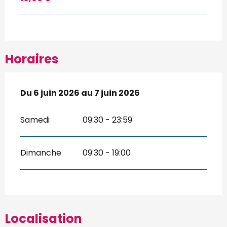
Horaires
Du
Du
6 juin 2026
6 juin 2026
au
au
7 juin 2026
7 juin 2026
Samedi
09:30 - 23:59
Dimanche
09:30 - 19:00
Localisation