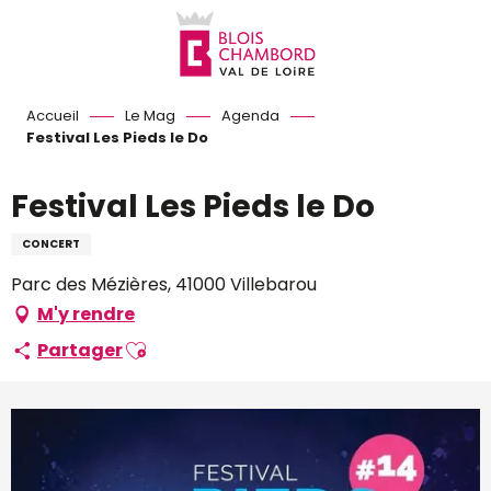
Aller
au
contenu
principal
Accueil
Le Mag
Agenda
Festival Les Pieds le Do
Festival Les Pieds le Do
CONCERT
Parc des Mézières, 41000 Villebarou
M'y rendre
Ajouter aux favoris
Partager