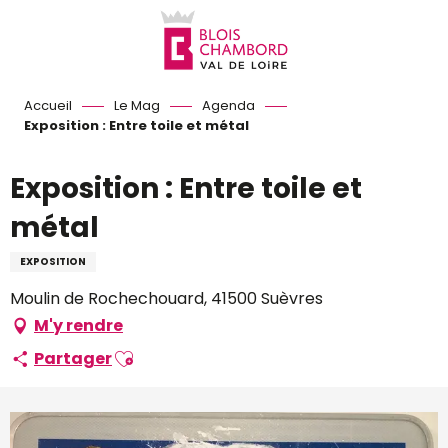
Aller
au
contenu
principal
Accueil
Le Mag
Agenda
Exposition : Entre toile et métal
Exposition : Entre toile et
métal
EXPOSITION
Moulin de Rochechouard, 41500 Suèvres
M'y rendre
Ajouter aux favoris
Partager