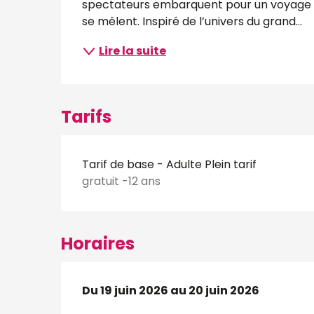
spectateurs embarquent pour un voyage sen
se mêlent. Inspiré de l’univers du grand...
Lire la suite
Tarifs
Tarif de base - Adulte Plein tarif
gratuit -12 ans
Horaires
Du
Du
19 juin 2026
19 juin 2026
au
au
20 juin 2026
20 juin 2026