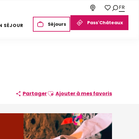
FR
Recherch
Voir les favori
Pass'Châteaux
Séjours
N SÉJOUR
Ajouter aux favoris
Partager
Ajouter à mes favoris