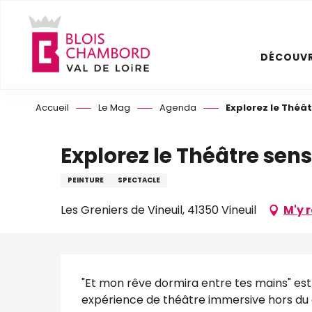
Aller
au
contenu
DÉCOUVR
principal
Accueil
Le Mag
Agenda
Explorez le Théât
Explorez le Théâtre sens
PEINTURE
SPECTACLE
Les Greniers de Vineuil, 41350 Vineuil
M'y 
Description
"Et mon rêve dormira entre tes mains" est u
expérience de théâtre immersive hors du 