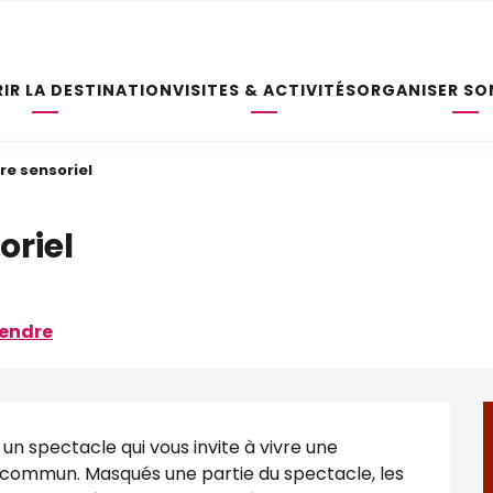
IR LA DESTINATION
VISITES & ACTIVITÉS
ORGANISER SO
re sensoriel
oriel
rendre
n spectacle qui vous invite à vivre une 
commun. Masqués une partie du spectacle, les 