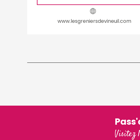
www.lesgreniersdevineuil.com
Pass
Visitez 