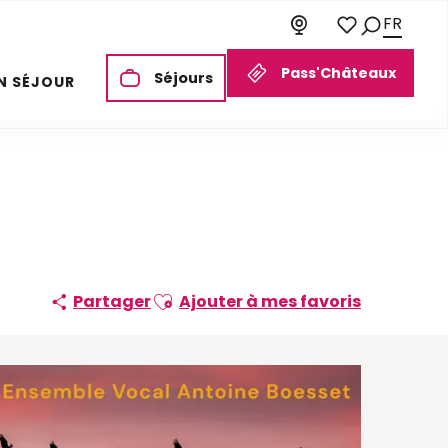
FR
Recherch
Voir les favori
Pass'Châteaux
Séjours
N SÉJOUR
Ajouter aux favoris
Partager
Ajouter à mes favoris