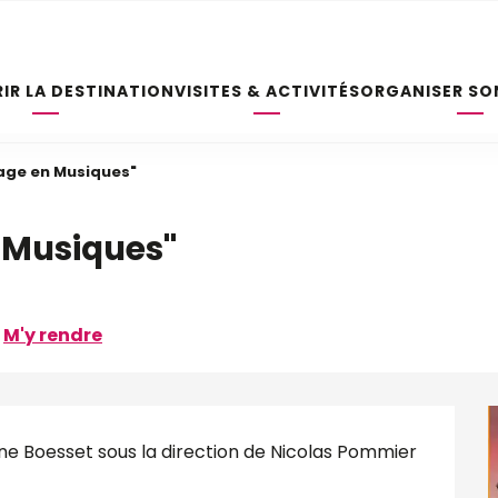
IR LA DESTINATION
VISITES & ACTIVITÉS
ORGANISER SO
age en Musiques"
 Musiques"
M'y rendre
e Boesset sous la direction de Nicolas Pommier 