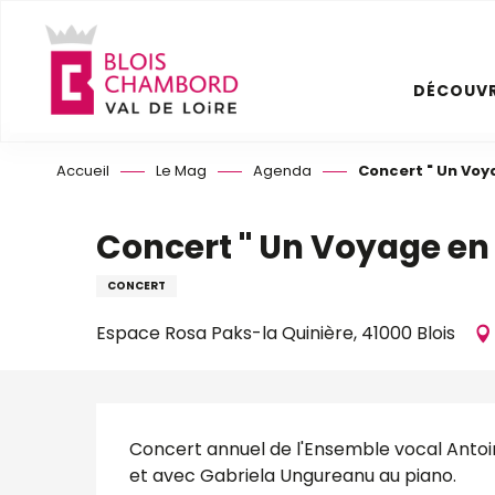
Aller
au
contenu
DÉCOUVR
principal
Accueil
Le Mag
Agenda
Concert " Un Voy
Concert " Un Voyage en
CONCERT
Espace Rosa Paks-la Quinière, 41000 Blois
Description
Concert annuel de l'Ensemble vocal Antoin
et avec Gabriela Ungureanu au piano.