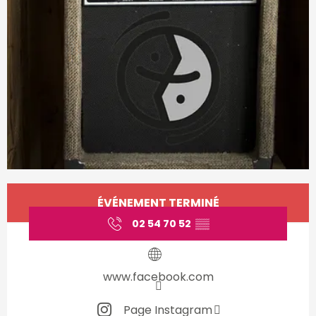
Ouverture et coordonnées
ÉVÉNEMENT TERMINÉ
02 54 70 52
▒▒
www.facebook.com
Page Instagram