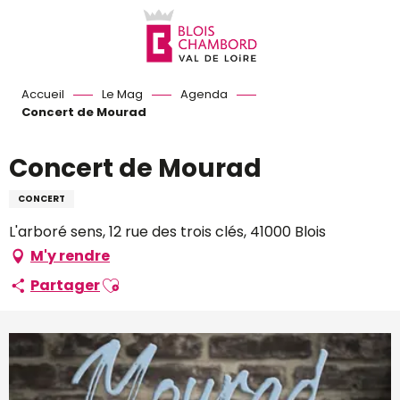
Aller
au
contenu
principal
Accueil
Le Mag
Agenda
Concert de Mourad
Concert de Mourad
CONCERT
L'arboré sens, 12 rue des trois clés, 41000 Blois
M'y rendre
Ajouter aux favoris
Partager