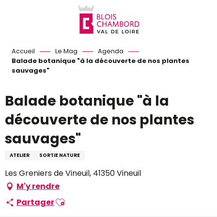
Aller
au
contenu
principal
Accueil
Le Mag
Agenda
Balade botanique "à la découverte de nos plantes
sauvages"
Balade botanique "à la
découverte de nos plantes
sauvages"
ATELIER
SORTIE NATURE
Les Greniers de Vineuil, 41350 Vineuil
M'y rendre
Ajouter aux favoris
Partager