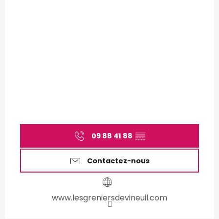
09 88 41 88
▒▒
Contactez-nous
www.lesgreniersdevineuil.com