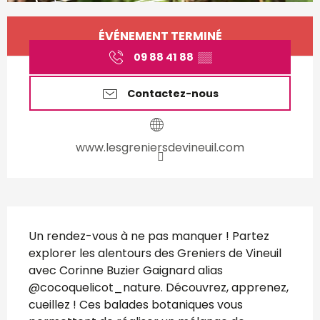
Ouverture et coordonnées
ÉVÉNEMENT TERMINÉ
09 88 41 88
▒▒
Contactez-nous
www.lesgreniersdevineuil.com
Description
Un rendez-vous à ne pas manquer ! Partez 
explorer les alentours des Greniers de Vineuil 
avec Corinne Buzier Gaignard alias 
@cocoquelicot_nature. Découvrez, apprenez, 
cueillez ! Ces balades botaniques vous 