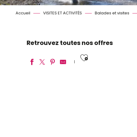
Accueil
VISITES ET ACTIVITÉS
Balades et visites
Retrouvez toutes nos offres
Ajouter aux
Boucle équestre Vallée de la Cisse
Randonnée équestre Blois à Candé-sur-Beuvron
Randonnée équestre en petite Beauce
Des installations qui fo
La Loire d’aujourd’