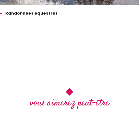
Randonnées équestres
 favoris
vous aimerez peut-être
nt wahou
Un automne rayon
hui
Base