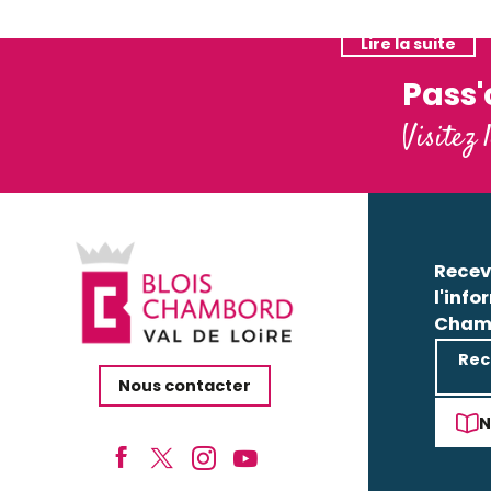
Lire la suite
Lire la suite
Pass
Visitez 
Recev
l'info
Cham
Rec
Nous contacter
N