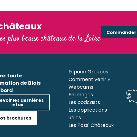
'châteaux
Commander e
les plus beaux châteaux de la Loire
Espace Groupes
ez toute
Comment venir ?
rmation de Blois
Webcams
bord
En images
evoir les dernières
Les podcasts
infos
Les applications
utiles
os brochures
Les Pass' Châteaux