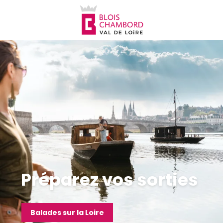
Aller
au
contenu
principal
Préparez vos sorties
Balades sur la Loire