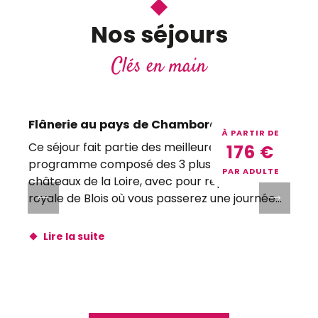
Nos séjours
Clés en main
Flânerie au pays de Chambord
À PARTIR DE
Ce séjour fait partie des meilleures ventes. Un
176
€
programme composé des 3 plus grands
p
PAR ADULTE
châteaux de la Loire, avec pour repère la cité
royale de Blois où vous passerez une journée...
u
Lire la suite