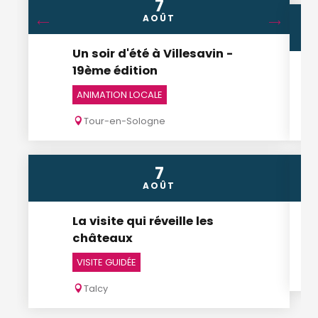
7
AOÛT
Un soir d'été à Villesavin -
19ème édition
ANIMATION LOCALE
Tour-en-Sologne
7
AOÛT
La visite qui réveille les
châteaux
VISITE GUIDÉE
Talcy