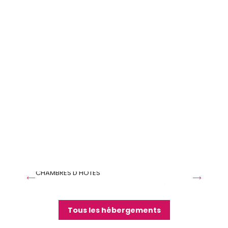
-
+
adulte(s)
-
+
enfant(s)
Rechercher
Au Hasard
D
CHAMBRES D'HÔTES
H
Réservable
Tous les hébergements