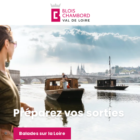
Aller
au
contenu
principal
Préparez vos sorties
Balades sur la Loire