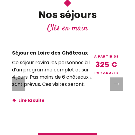
Nos séjours
Clés en main
Séjour en Loire des Châteaux
À PARTIR DE
Ce séjour ravira les personnes à la recherche
C
325
€
d’un programme complet et sur une durée de
v
PAR ADULTE
4 jours. Pas moins de 6 châteaux de la Loire
l
sont prévus. Ces visites seront...
B
Lire la suite