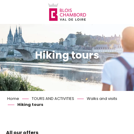
Aller
au
contenu
principal
Hiking tours
Home
TOURS AND ACTIVITIES
Walks and visits
Hiking tours
All our offers