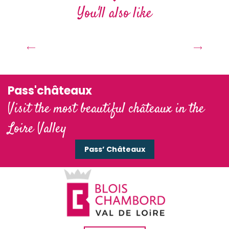
You'll also like
A radiant autumn in the Loire
châteaux
Pass'châteaux
Visit the most beautiful châteaux in the
Loire Valley
Pass’ Châteaux