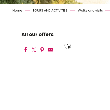
Home
TOURS AND ACTIVITIES
Walks and visits
All our offers
Ajouter aux
Balade Denis Papin
Blois - Parcours La Fleur de Lys
Blois - Parcours Le Porc Epic
Blois - Parcours Les Flèches St Nicolas
Blois - Parcours de la Gabarre
Chemin du Moulin de Maslives
Château de Saumery de Huisseau-sur-Cosson
Circuit Jeu : Houdin le magicien