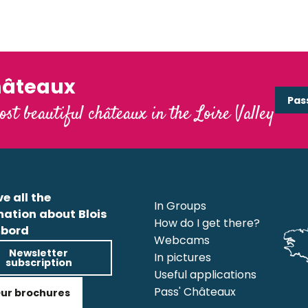
Read more
hâteaux
Pas
ost beautiful châteaux in the Loire Valley
e all the
In Groups
mation about Blois
How do I get there?
bord
Webcams
Newsletter
In pictures
subscription
Useful applications
Pass' Châteaux
ur brochures