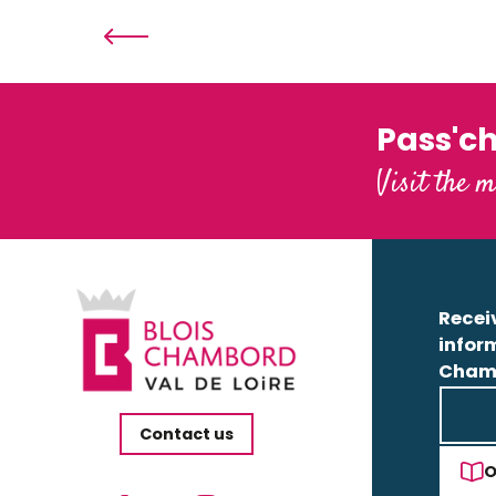
Pass'c
Visit the m
Receiv
infor
Cham
Contact us
O