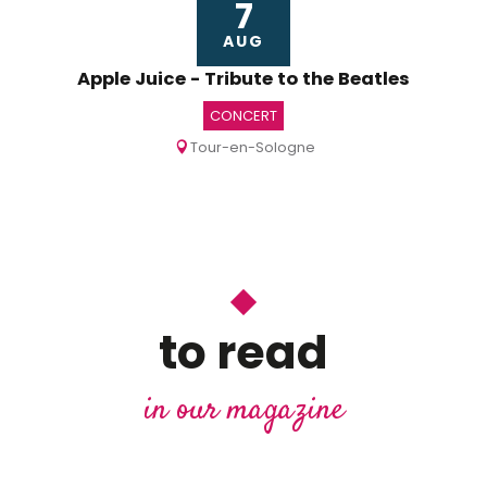
7
AUG
Apple Juice - Tribute to the Beatles
CONCERT
Tour-en-Sologne
to read
in our magazine
A radiant autumn in the Loire châteaux