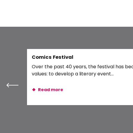
Les Histoires de Bonifet
Miramobile
Atelier « Dans tous les sens ! »
Visite guidée « À la découverte de Blois »
Jeu d’enquête immersif « L’héritage secret d’Antoniett
« Apéro avec vue »
Exposition photo « Blois et la Loire »
Exposition bd : Les géniales inventions de Leonard le r
Comics Festival
Exposition « Palettes de Loire » de Zazü
Over the past 40 years, the festival has be
Visite de la vigne au vin et dégustation
values: to develop a literary event...
Read more