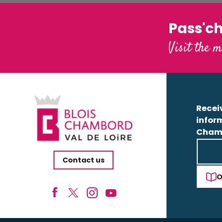
Pass'c
Visit the m
Receiv
infor
Cham
Contact us
O