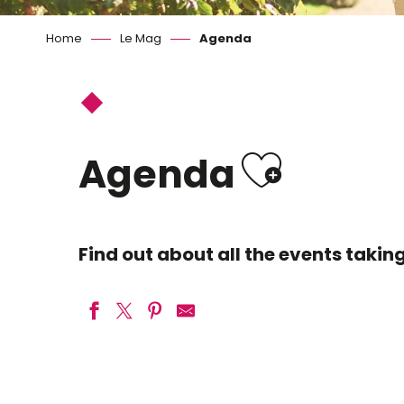
Home
Le Mag
Agenda
Ajoute
Agenda
Find out about all the events taki
La Conjuration d'Azay
Spectacle familial : Jeanne, la Combattante !