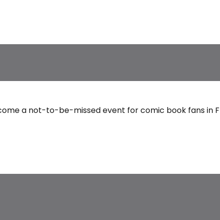
a »
enard
come a not-to-be-missed event for comic book fans in Fra