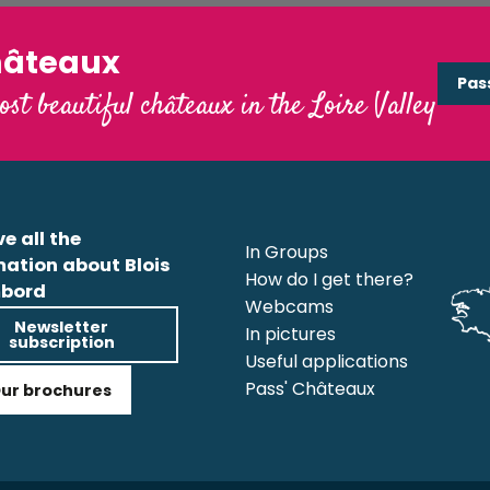
hâteaux
Pas
ost beautiful châteaux in the Loire Valley
e all the
In Groups
mation about Blois
How do I get there?
bord
Webcams
Newsletter
In pictures
subscription
Useful applications
Pass' Châteaux
ur brochures