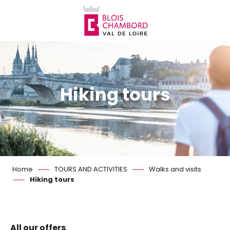
Aller
au
contenu
principal
Hiking tours
Home
TOURS AND ACTIVITIES
Walks and visits
Hiking tours
All our offers