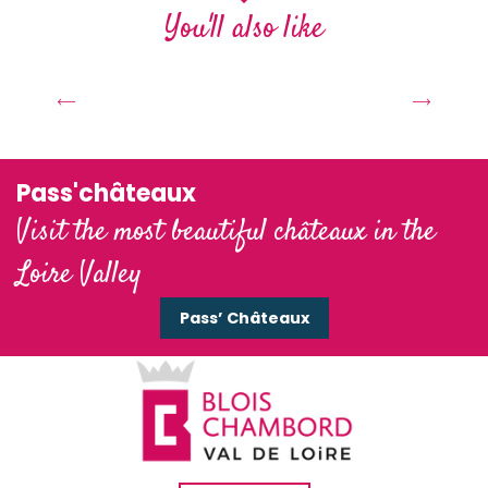
You'll also like
A radiant autumn in the Loire
châteaux
Pass'châteaux
Visit the most beautiful châteaux in the
Loire Valley
Pass’ Châteaux