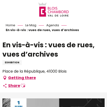
Aller
au
contenu
principal
Home
Le Mag
Agenda
En vis-à-vis : vues de rues, vues d’archives
En vis-à-vis : vues de rues,
vues d’archives
EXHIBITION
Place de la République, 41000 Blois
Getting there
Ajouter aux favoris
Share