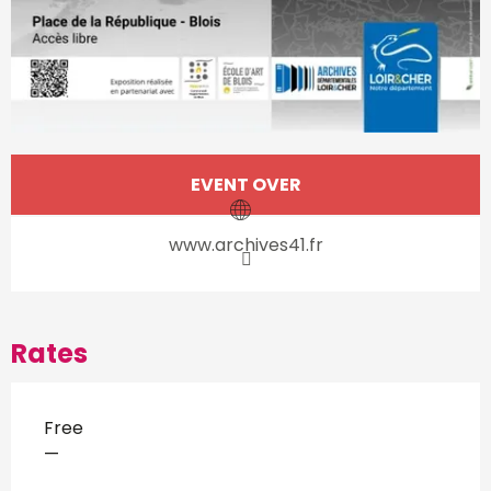
Opening hours & contact d
EVENT OVER
www.archives41.fr
Rates
Free
—