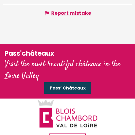
Report mistake
Pass'châteaux
Visit the most beautiful châteaux in the
Loire Valley
Pass’ Châteaux