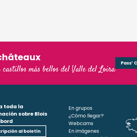
châteaux
Pass’ 
s castillos más bellos del Valle del Loira
a toda la
En grupos
mación sobre Blois
¿Cómo llegar?
bord
Webcams
En imágenes
ripción al boletín