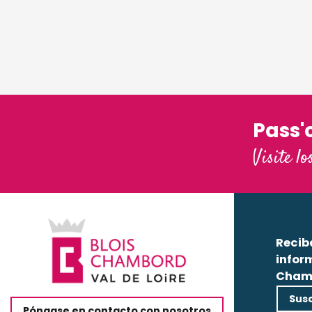
Pass'
Visite lo
Recib
infor
Cham
Susc
Póngase en contacto con nosotros