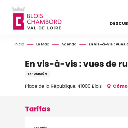
Aller
au
contenu
DESCUB
principal
Inicio
Le Mag
Agenda
En vis-à-vis : vues
En vis-à-vis : vues de r
EXPOSICIÓN
Place de la République, 41000 Blois
Cómo 
Tarifas