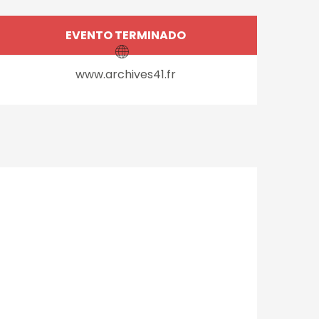
Horarios y datos de 
EVENTO TERMINADO
www.archives41.fr