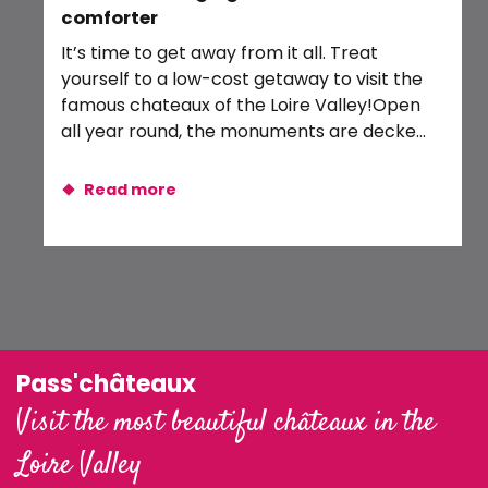
comforter
Quatuor de violoncelles
Ove
Exposition : Aventures blésoises
It’s time to get away from it all. Treat
be
yourself to a low-cost getaway to visit the
com
famous chateaux of the Loire Valley!Open
rem
all year round, the monuments are decked
dev
out...
Read more
Pass'châteaux
Visit the most beautiful châteaux in the
Loire Valley