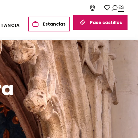
ES
Buscar
Voir les favori
Pase castillos
Estancias
STANCIA
ra