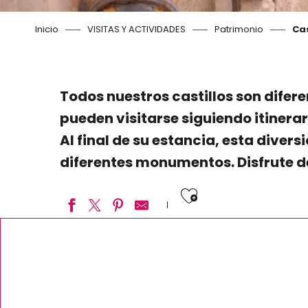
Inicio
VISITAS Y ACTIVIDADES
Patrimonio
Cas
Todos nuestros castillos son difere
pueden visitarse siguiendo itinerar
Al final de su estancia, esta divers
diferentes monumentos. Disfrute de
Ajouter aux
Château du Clos Lucé – Parc Leonardo da Vinci
Château-parc de Meung-sur-Loire
Domaine national de Chambord
Dominio real de Château-Gaillard