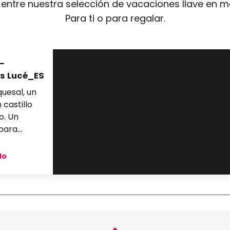
a entre nuestra selección de vacaciones llave en 
Para ti o para regalar.
 –
os Lucé_ES
quesal, un
n castillo
o. Un
para
 del Loira.
do