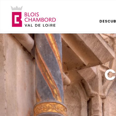
Aller
au
contenu
DESCUB
principal
C