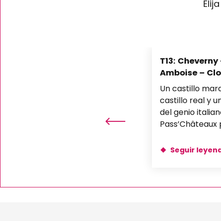
Elij
Château Royal de Blois
Domaine Régional de Chaumont-sur-Loire
Parc et Château de Beauregard
Château de Talcy
Château de Beaugency
T13: Cheverny
Château de Fougères-sur-Bièvre
Amboise – Cl
Château de Villesavin
Un castillo mar
Château de Chenonceau
castillo real y u
del genio italian
Pass’Châteaux 
conocer el Valle
Seguir leyen