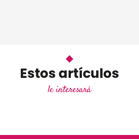
Estos artículos
le interesará
Un otoño radiante en los castillos del Valle del Loira