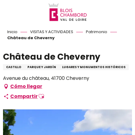
Aller
au
contenu
principal
Inicio
VISITAS Y ACTIVIDADES
Patrimonio
Château de Cheverny
Château de Cheverny
CASTILLO
PARQUE Y JARDÍN
LUGARES Y MONUMENTOS HISTÓRICOS
Avenue du château, 41700 Cheverny
Cómo llegar
Ajouter aux favoris
Compartir