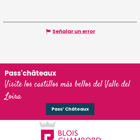
Señalar un error
Pass'châteaux
Visite los castillos más bellos del Valle del
Loira
Pass’ Châteaux