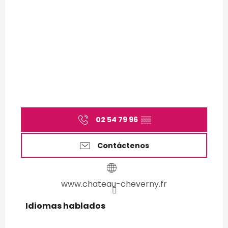
02 54 79 96
▒▒
Contáctenos
www.chateau-cheverny.fr
Idiomas hablados
Idiomas hablados