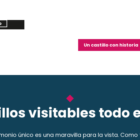
Castillo de Chambord
Lucé
Casti
Castillo de Blois
Castillo de Fougères-sur-Bièvre
Seguir leyendo
o
Seguir leyendo
Segu
Seguir leyendo
Seguir leyendo
Un castillo con historia
llos visitables todo 
imonio único es una maravilla para la vista. Como