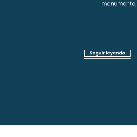
monumento, s
Las guinguettes del
Zonas salvajes pero
Seguir leyendo
Seguir leyendo