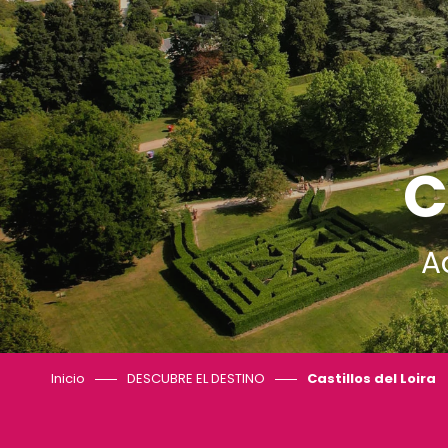
C
A
Inicio
DESCUBRE EL DESTINO
Castillos del Loira