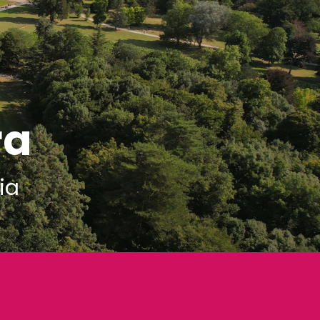
ra
ia