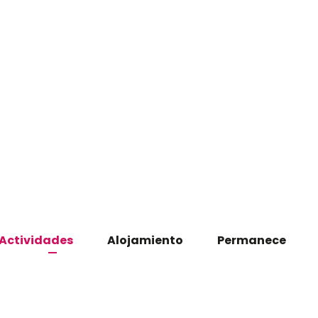
Actividades
Alojamiento
Permanece
: Le bois de Chassepaille de Rilly-sur-Loire