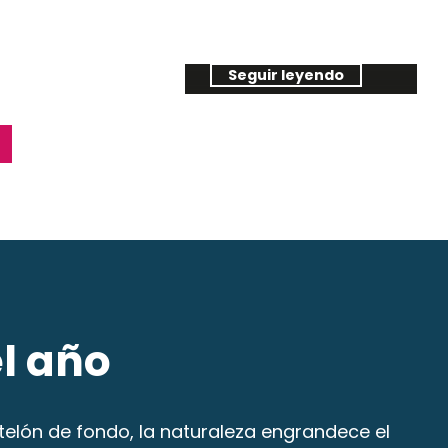
Castillo de Cheverny
llo de Cheverny
Castillo de Talcy
Castillo de Chaumont sur Loire
Seguir leyendo
ir leyendo
Seguir leyendo
Seguir leyendo
el año
 telón de fondo, la naturaleza engrandece el