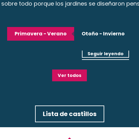
obre todo porque los jardines se diseñaron pens
Primavera - Verano
Otoño - Invierno
 Loira
Verano en Blois Cha
 sensibles
Primavera a orillas de
Seguir leyendo
Seguir leyendo
Ver todos
Lista de castillos