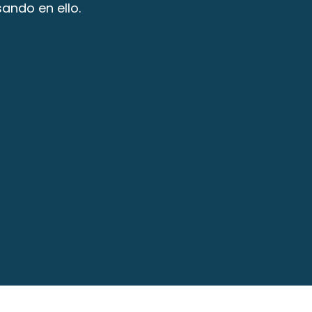
ando en ello.
mbord – ES
l Loira