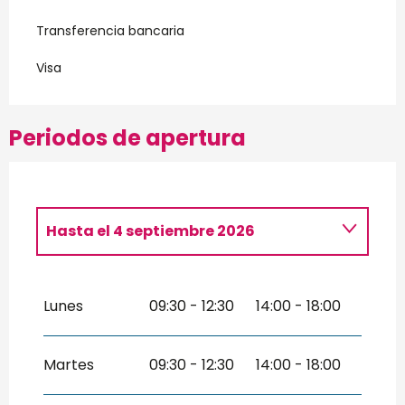
Transferencia bancaria
Visa
Periodos de apertura
Hasta el
4 septiembre 2026
Del
2 enero 2026
al
30 abril 2026
Lunes
09:30 - 12:30
14:00 - 18:00
Del
5 septiembre 2026
al
23
diciembre 2026
Martes
09:30 - 12:30
14:00 - 18:00
Jueves 24 diciembre 2026