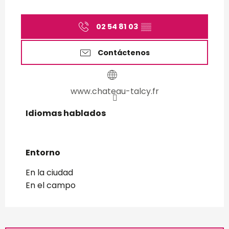
02 54 81 03
▒▒
Contáctenos
www.chateau-talcy.fr
Idiomas hablados
Idiomas hablados
Entorno
Entorno
En la ciudad
En el campo