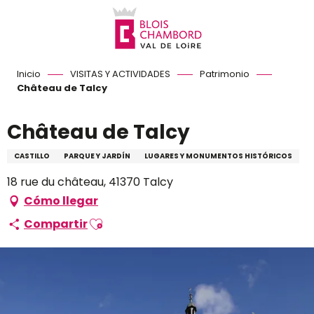
Aller
au
contenu
principal
Inicio
VISITAS Y ACTIVIDADES
Patrimonio
Château de Talcy
Château de Talcy
CASTILLO
PARQUE Y JARDÍN
LUGARES Y MONUMENTOS HISTÓRICOS
18 rue du château, 41370 Talcy
Cómo llegar
Ajouter aux favoris
Compartir