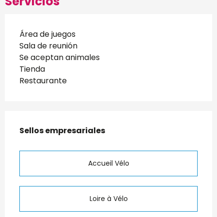
Servicios
Área de juegos
Sala de reunión
Se aceptan animales
Tienda
Restaurante
Oferta de prestaciones
Sellos empresariales
Sellos empresariales
Accueil Vélo
Loire à Vélo