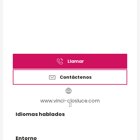
Llamar
Contáctenos
www.vinci-closluce.com
Idiomas hablados
Idiomas hablados
Entorno
Entorno