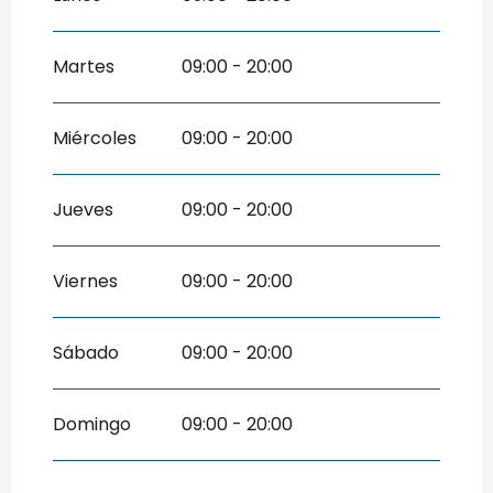
Del
1 febrero 2026
al
30 junio 2026
Del
1 septiembre 2026
al
31 octubre
Martes
09:00 - 20:00
2026
Del
1 noviembre 2026
al
31 diciembre
2026
Miércoles
09:00 - 20:00
Jueves
09:00 - 20:00
Viernes
09:00 - 20:00
Sábado
09:00 - 20:00
Domingo
09:00 - 20:00