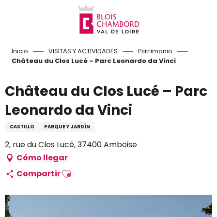
Aller
au
contenu
principal
Inicio
VISITAS Y ACTIVIDADES
Patrimonio
Château du Clos Lucé – Parc Leonardo da Vinci
Château du Clos Lucé – Parc
Leonardo da Vinci
CASTILLO
PARQUE Y JARDÍN
2, rue du Clos Lucé, 37400 Amboise
Cómo llegar
Ajouter aux favoris
Compartir