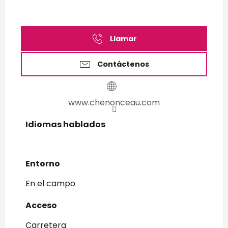
Llamar
Contáctenos
www.chenonceau.com
Idiomas hablados
Idiomas hablados
Entorno
Entorno
En el campo
Acceso
Acceso
Carretera