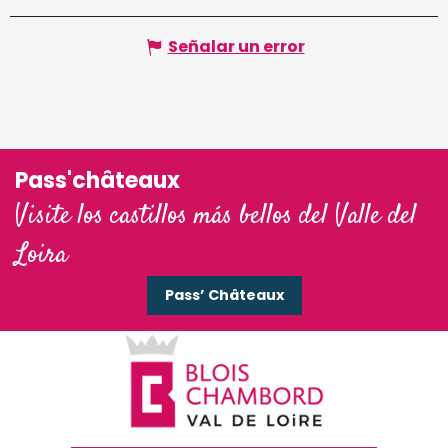
Señalar un error
Pass'châteaux
Visite los castillos más bellos del Valle del
Loira
Pass’ Châteaux