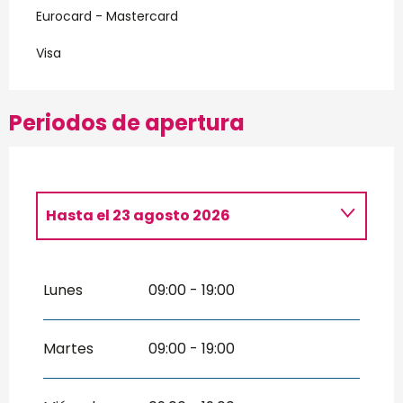
Eurocard - Mastercard
Visa
Periodos de apertura
Hasta el
23 agosto 2026
Del
1 enero 2026
al
4 enero 2026
Lunes
09:00 - 19:00
Del
5 enero 2026
al
3 abril 2026
Martes
09:00 - 19:00
Del
4 abril 2026
al
3 julio 2026
Del
24 agosto 2026
al
27 septiembre