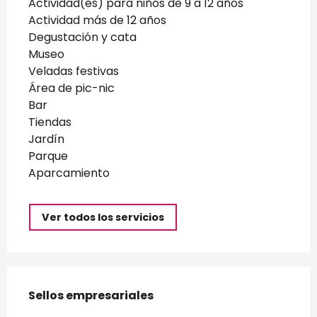
Actividad(es) para niños de 9 a 12 años
Actividad más de 12 años
Degustación y cata
Museo
Veladas festivas
Área de pic-nic
Bar
Tiendas
Jardín
Parque
Aparcamiento
Ver todos los servicios
Oferta de prestaciones
Sellos empresariales
Sellos empresariales