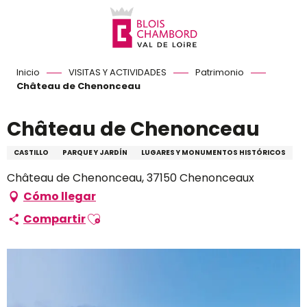
Aller
au
contenu
principal
Inicio
VISITAS Y ACTIVIDADES
Patrimonio
Château de Chenonceau
Château de Chenonceau
CASTILLO
PARQUE Y JARDÍN
LUGARES Y MONUMENTOS HISTÓRICOS
Château de Chenonceau, 37150 Chenonceaux
Cómo llegar
Ajouter aux favoris
Compartir