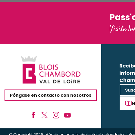
Pass'
Visite lo
Recib
infor
Cham
Susc
Póngase en contacto con nosotros
N
-
-
© Copyright 2026
Añadir un acontecimiento al calendario
Info