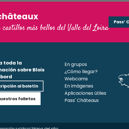
châteaux
Pass’ 
s castillos más bellos del Valle del Loira
a toda la
En grupos
mación sobre Blois
¿Cómo llegar?
bord
Webcams
En imágenes
ripción al boletín
Aplicaciones útiles
uestros folletos
Pass' Châteaux
-
rmación jurídica
Mapa del sitio