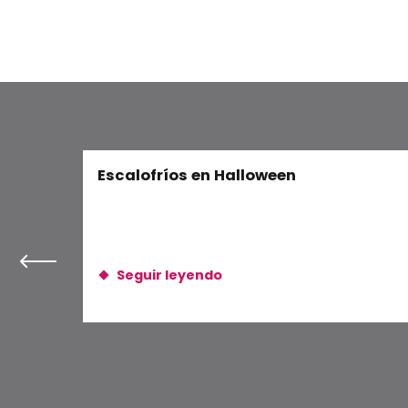
Secret(s) médical
Katarina Pejak 4tet
LE LAC DES CYGNES - Ballet et orchestre
Alex Grenier 4tet
Mama Shakers
Escalofríos en Halloween
Seguir leyendo