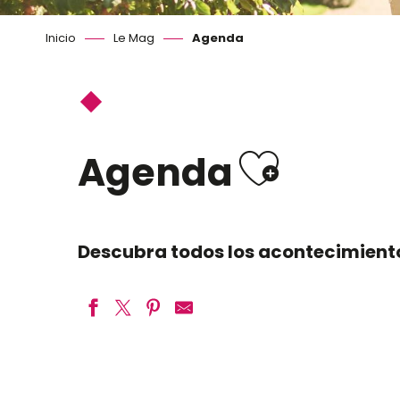
Inicio
Le Mag
Agenda
Ajoute
Agenda
Descubra todos los acontecimientos
CASSE-NOISETTE - Ballet et orchestre
Lila-May