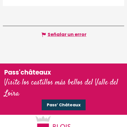
Señalar un error
Pass'châteaux
Visite los castillos más bellos del Valle del
Loira
Pass’ Châteaux