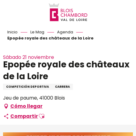
Aller
au
contenu
principal
Inicio
Le Mag
Agenda
Epopée royale des châteaux de la Loire
Sábado 21 noviembre
Epopée royale des châteaux
de la Loire
COMPETICIÓN DEPORTIVA
CARRERA
Jeu de paume, 41000 Blois
Cómo llegar
Ajouter aux favoris
Compartir