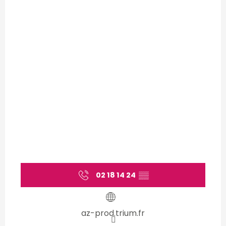
02 18 14 24
▒▒
az-prod.trium.fr