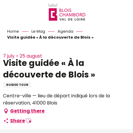
Aller
au
contenu
principal
Home
Le Mag
Agenda
Visite guidée « À la découverte de Blois »
7 july > 25 august
Visite guidée « À la
découverte de Blois »
GUIDED TOUR
Centre-ville — lieu de départ indiqué lors de la
réservation, 41000 Blois
Getting there
Ajouter aux favoris
Share