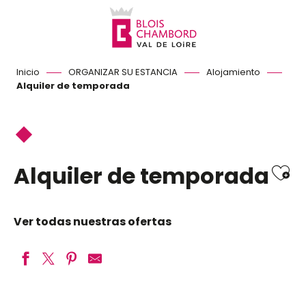
Aller
au
contenu
principal
Inicio
ORGANIZAR SU ESTANCIA
Alojamiento
Alquiler de temporada
Ajo
Alquiler de temporada
Ver todas nuestras ofertas
L'Écrin de la cour