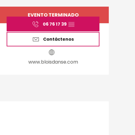
Horarios y datos de 
EVENTO TERMINADO
06 76 17 39
▒▒
Contáctenos
www.bloisdanse.com