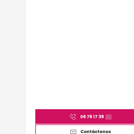
06 76 17 39
▒▒
Contáctenos