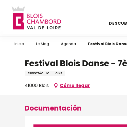
Aller
au
contenu
DESCUB
principal
Inicio
Le Mag
Agenda
Festival Blois Dans
Festival Blois Danse - 7
ESPECTÁCULO
CINE
41000 Blois
Cómo llegar
Documentación