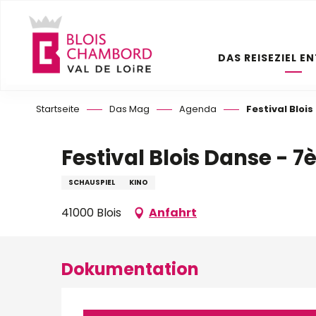
Aller
au
contenu
DAS REISEZIEL E
principal
Startseite
Das Mag
Agenda
Festival Bloi
Festival Blois Danse - 7
SCHAUSPIEL
KINO
41000 Blois
Anfahrt
Dokumentation