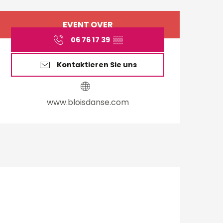
Öffnungszeiten & Ko
EVENT OVER
06 76 17 39
▒▒
Kontaktieren Sie uns
www.bloisdanse.com