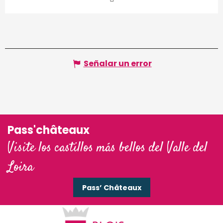
Señalar un error
Pass'châteaux
Visite los castillos más bellos del Valle del
Loira
Pass’ Châteaux