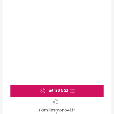
06 11 86 33
▒▒
Famillesmono41.fr