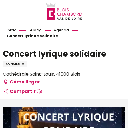
Aller
au
contenu
principal
Inicio
Le Mag
Agenda
Concert lyrique solidaire
Concert lyrique solidaire
CONCIERTO
Cathédrale Saint-Louis, 41000 Blois
Cómo llegar
Ajouter aux favoris
Compartir