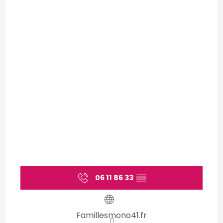
06 11 86 33
▒▒
Famillesmono41.fr