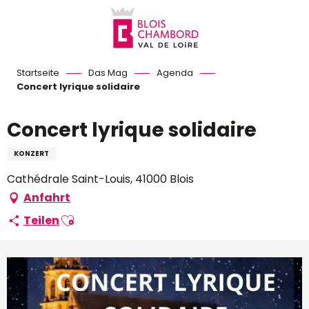
Aller
au
contenu
principal
Startseite
Das Mag
Agenda
Concert lyrique solidaire
Concert lyrique solidaire
KONZERT
Cathédrale Saint-Louis, 41000 Blois
Anfahrt
Ajouter aux favoris
Teilen