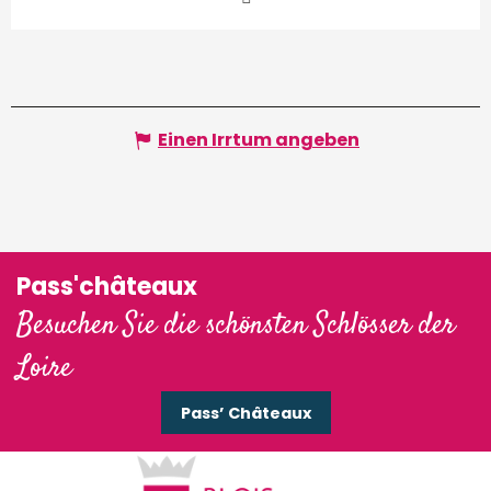
Einen Irrtum angeben
Pass'châteaux
Besuchen Sie die schönsten Schlösser der
Loire
Pass’ Châteaux