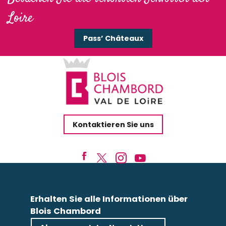
Château des Grotteaux
Loire
Château de Cheverny
Parc et Château de Beauregard
Pass’ Châteaux
Chateau de Troussay
Cité royale de Loches
Domaine Régional de Chaumont-sur-Loire
Gärten des Schlosses Valmer
Château de Beaugency
Château de Talcy
Kontaktieren Sie uns
Erhalten Sie alle Informationen über
Blois Chambord