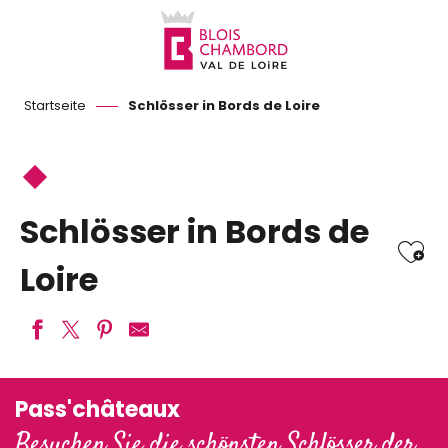
Aller
au
contenu
principal
Startseite
Schlösser in Bords de Loire
Schlösser in Bords de
Ajo
Loire
Domaine national de Chambord
Pass'châteaux
Château du Clos Lucé – Parc Leonardo da Vinci
Besuchen Sie die schönsten Schlösser der
Château de Montrésor