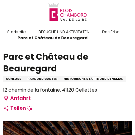
Aller
au
contenu
principal
Startseite
BESUCHE UND AKTIVITÄTEN
Das Erbe
Parc et Château de Beauregard
Parc et Château de
Beauregard
SCHLOSS
PARK UND GARTEN
HISTORISCHE STÄTTE UND DENKMAL
12 chemin de la fontaine, 41120 Cellettes
Anfahrt
Ajouter aux favoris
Teilen