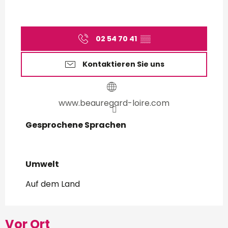
02 54 70 41
▒▒
Kontaktieren Sie uns
www.beauregard-loire.com
Gesprochene Sprachen
Gesprochene Sprachen
Umwelt
Umwelt
Auf dem Land
Vor Ort