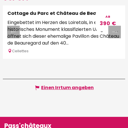
Cottage du Parc et Château de Beauregard
AB
Eingebettet im Herzen des Loiretals, in einer als
390
€
historisches Monument klassifizierten Umgebung,
öffnet sich dieser ehemalige Pavillon des Château
de Beauregard auf den 40...
Cellettes
Einen Irrtum angeben
Pass'châteaux