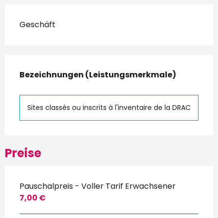
Geschäft
Leistungensmöglichkeiten
Bezeichnungen (Leistungsmerkmale)
Bezeichnungen (Leistungsmerkmale)
Sites classés ou inscrits à l'inventaire de la DRAC
Preise
Pauschalpreis - Voller Tarif Erwachsener
7,00 €