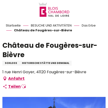
Aller
au
contenu
principal
Startseite
BESUCHE UND AKTIVITÄTEN
Das Erbe
Château de Fougères-sur-Bièvre
Château de Fougères-sur-
Bièvre
SCHLOSS
HISTORISCHE STÄTTE UND DENKMAL
1 rue Henri Goyer, 41120 Fougères-sur-Bièvre
Anfahrt
Ajouter aux favoris
Teilen