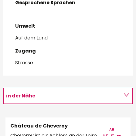
Gesprochene Sprachen
Gesprochene Sprachen
Umwelt
Umwelt
Auf dem Land
Zugang
Zugang
Strasse
in der Nähe
Château de Cheverny
AB
Cheverny ist ein Schloss an der Loire, das noch