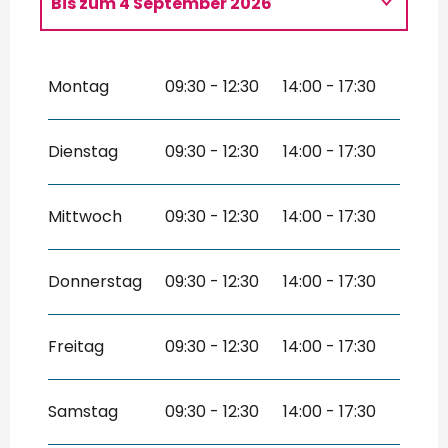
Bis zum
4 September 2026
vom
2 Januar 2026
bis zum
30 April
2026
Montag
09:30 - 12:30
14:00 - 17:30
vom
5 September 2026
bis zum
23
Dezember 2026
Dienstag
09:30 - 12:30
14:00 - 17:30
Donnerstag 24 Dezember 2026
vom
26 Dezember 2026
bis zum
31
Dezember 2026
Mittwoch
09:30 - 12:30
14:00 - 17:30
Donnerstag
09:30 - 12:30
14:00 - 17:30
Freitag
09:30 - 12:30
14:00 - 17:30
Samstag
09:30 - 12:30
14:00 - 17:30