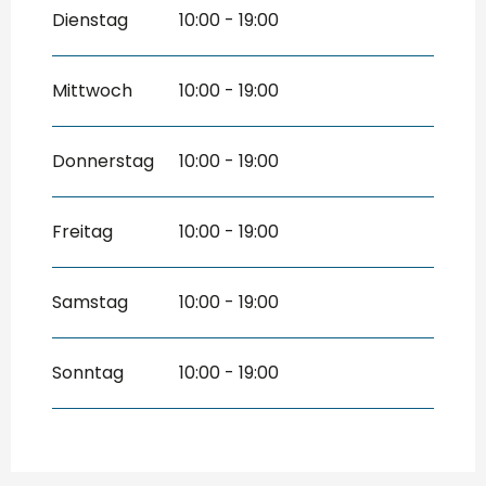
vom
16 September 2026
bis zum
31
Dienstag
10:00 - 19:00
Oktober 2026
vom
1 November 2026
bis zum
15
November 2026
Mittwoch
10:00 - 19:00
Donnerstag
10:00 - 19:00
Freitag
10:00 - 19:00
Samstag
10:00 - 19:00
Sonntag
10:00 - 19:00