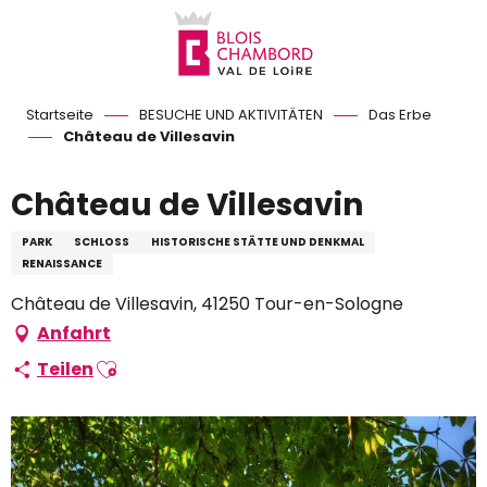
Aller
au
contenu
principal
Startseite
BESUCHE UND AKTIVITÄTEN
Das Erbe
Château de Villesavin
Château de Villesavin
PARK
SCHLOSS
HISTORISCHE STÄTTE UND DENKMAL
RENAISSANCE
Château de Villesavin, 41250 Tour-en-Sologne
Anfahrt
Ajouter aux favoris
Teilen