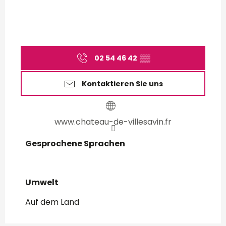
02 54 46 42
▒▒
Kontaktieren Sie uns
www.chateau-de-villesavin.fr
Gesprochene Sprachen
Gesprochene Sprachen
Umwelt
Umwelt
Auf dem Land