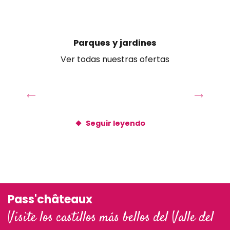
Saint-Sulpice-de-Pommeray
Sambin
Santenay
Parques y jardines
Seillac
Ver todas nuestras ofertas
Seur
Suèvres
Séris
Talcy
Thoury
Seguir leyendo
Tour-en-Sologne
Valaire
Veuves
Pass'châteaux
Visite los castillos más bellos del Valle del