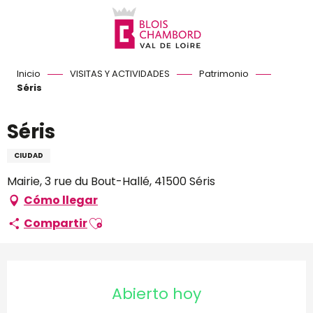
Aller
au
contenu
principal
Inicio
VISITAS Y ACTIVIDADES
Patrimonio
Séris
Séris
CIUDAD
Mairie, 3 rue du Bout-Hallé, 41500 Séris
Cómo llegar
Ajouter aux favoris
Compartir
Horarios y datos de conta
Abierto hoy