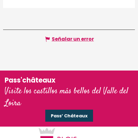
Señalar un error
Pass'châteaux
Visite los castillos más bellos del Valle del
Loira
Pass’ Châteaux