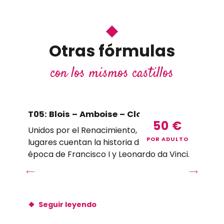
Otras fórmulas
con los mismos castillos
T05: Blois – Amboise – Clos Lucé 2026
T0
50
€
Unidos por el Renacimiento, estos tres
Uni
POR ADULTO
lugares cuentan la historia de la vida en la
lug
época de Francisco I y Leonardo da Vinci.
épo
Seguir leyendo