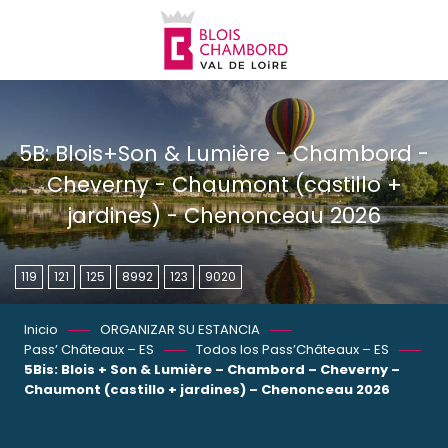
Aller
au
contenu
principal
5B: Blois+Son & Lumière - Chambord -
Cheverny - Chaumont (castillo +
jardines) - Chenonceau 2026
119
121
125
8992
123
9020
Inicio
ORGANIZAR SU ESTANCIA
Pass’ Châteaux – ES
Todos los Pass’Châteaux – ES
5Bis: Blois + Son & Lumière – Chambord – Cheverny –
Chaumont (castillo + jardines) – Chenonceau 2026