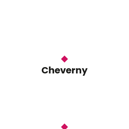
Beaugency
Meung-sur-Loire | Montpoupon
Château Gaillard | Loches
Villandry
Cheverny