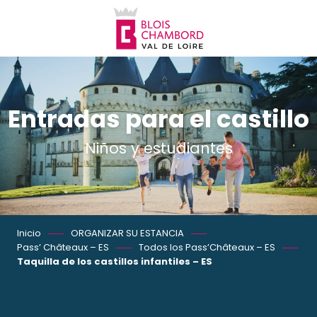
Aller
au
contenu
principal
Entradas para el castillo
Niños y estudiantes
Inicio
ORGANIZAR SU ESTANCIA
Pass’ Châteaux – ES
Todos los Pass’Châteaux – ES
Taquilla de los castillos infantiles – ES