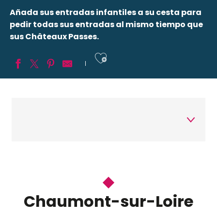
Añada sus entradas infantiles a su cesta para
pedir todas sus entradas al mismo tiempo que
sus Châteaux Passes.
Ajouter aux fav
Chaumont-sur-Loire
Cheverny
Blois
Villesavin
Beauregard
Chaumont-sur-Loire
Chenonceau
Amboise
Clos Lucé