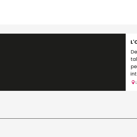
L'
De
ta
pe
in
ma