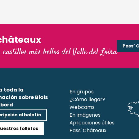
châteaux
Pass’ 
s castillos más bellos del Valle del Loira
a toda la
En grupos
mación sobre Blois
¿Cómo llegar?
bord
Webcams
En imágenes
ripción al boletín
Aplicaciones útiles
uestros folletos
Pass' Châteaux