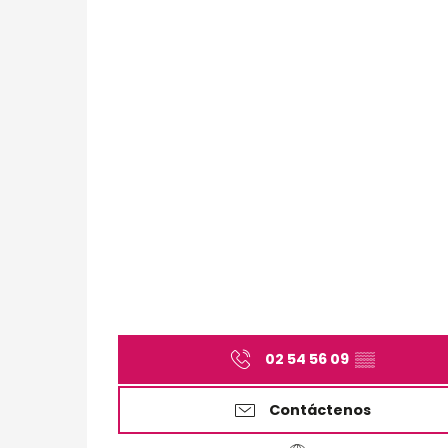
02 54 56 09
▒▒
Contáctenos