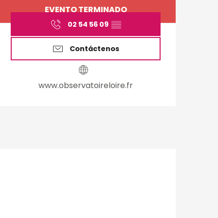
Horarios y datos de 
EVENTO TERMINADO
02 54 56 09
▒▒
Contáctenos
www.observatoireloire.fr