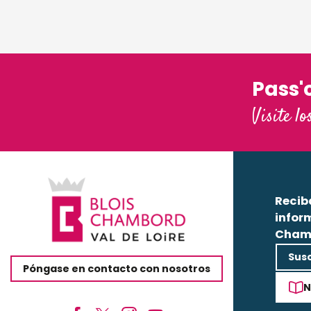
Pass'
Visite lo
Recib
infor
Cham
Susc
Póngase en contacto con nosotros
N