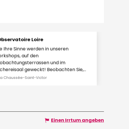
Observatoire Loire
le Ihre Sinne werden in unseren
rkshops, auf den
obachtungsterrassen und im
schereisaal geweckt! Beobachten Sie,
nipulieren Sie, spielen Sie, tauschen Sie
La Chaussée-Saint-Victor
h in den...
Einen Irrtum angeben