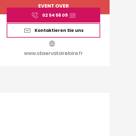
Öffnungszeiten & Ko
EVENT OVER
02 54 56 09
▒▒
Kontaktieren Sie uns
www.observatoireloire.fr