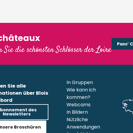
'châteaux
Pass’ 
 Sie die schönsten Schlösser der Loire
In Gruppen
en Sie alle
Wie kann ich
mationen über Blois
kommen?
bord
Webcams
bonnement des
In Bildern
Newsletters
Nützliche
Anwendungen
nsere Broschüren