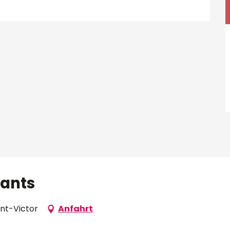
fants
int-Victor
Anfahrt