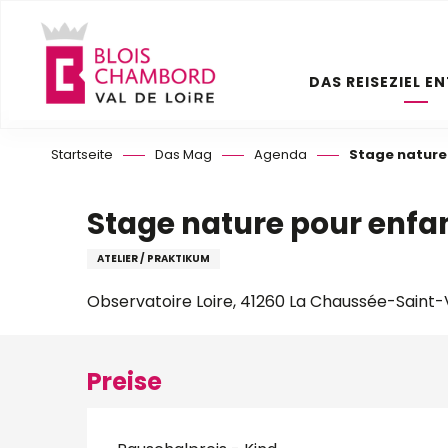
Aller
au
contenu
DAS REISEZIEL E
principal
Startseite
Das Mag
Agenda
Stage nature
Stage nature pour enfa
ATELIER / PRAKTIKUM
Observatoire Loire, 41260 La Chaussée-Saint-
Preise