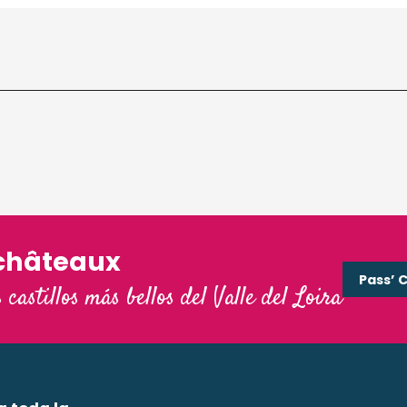
châteaux
Pass’ 
s castillos más bellos del Valle del Loira