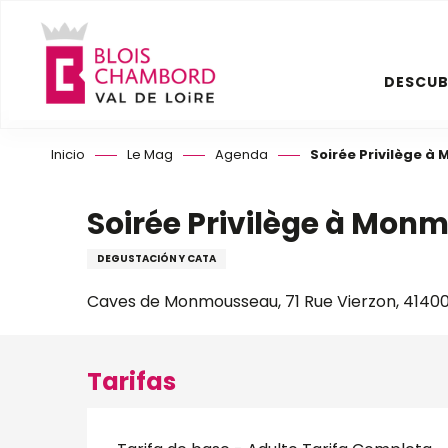
Aller
au
contenu
DESCUB
principal
Inicio
Le Mag
Agenda
Soirée Privilège 
Soirée Privilège à Mon
DEGUSTACIÓN Y CATA
Caves de Monmousseau, 71 Rue Vierzon, 4140
Tarifas