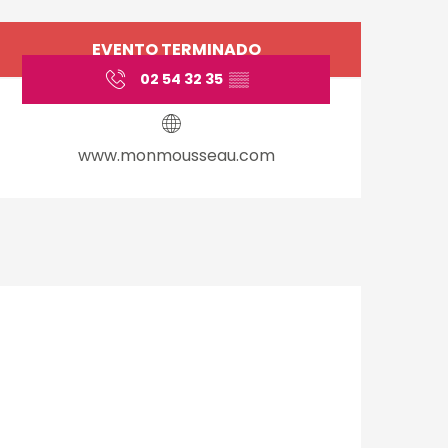
Horarios y datos de 
EVENTO TERMINADO
02 54 32 35
▒▒
www.monmousseau.com