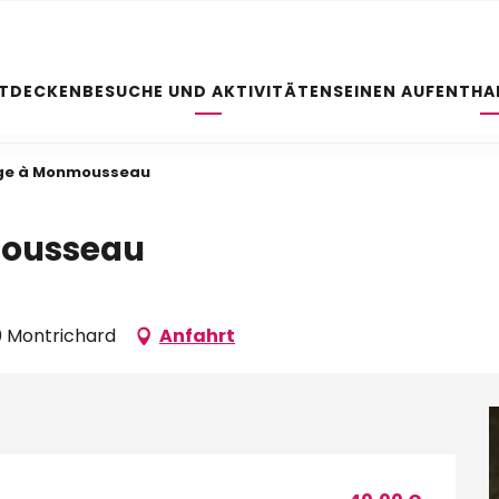
NTDECKEN
BESUCHE UND AKTIVITÄTEN
SEINEN AUFENTHA
lège à Monmousseau
mousseau
0 Montrichard
Anfahrt