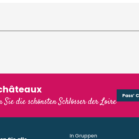
'châteaux
Pass’ 
 Sie die schönsten Schlösser der Loire
In Gruppen