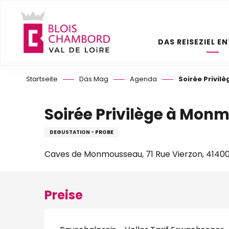
Aller
au
contenu
DAS REISEZIEL E
principal
Startseite
Das Mag
Agenda
Soirée Privi
Soirée Privilège à Mon
DEGUSTATION - PROBE
Caves de Monmousseau, 71 Rue Vierzon, 4140
Preise