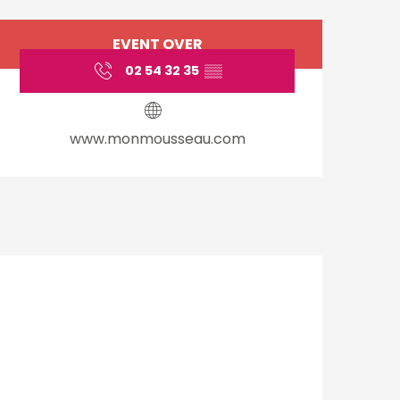
Öffnungszeiten & Ko
EVENT OVER
02 54 32 35
▒▒
www.monmousseau.com