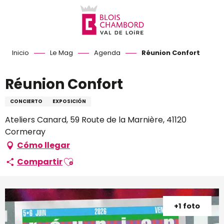
Aller
au
contenu
principal
Inicio
Le Mag
Agenda
Réunion Confort
Réunion Confort
CONCIERTO
EXPOSICIÓN
Ateliers Canard, 59 Route de la Marnière, 41120
Cormeray
Cómo llegar
Ajouter aux favoris
Compartir
+1 foto