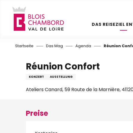
Aller
au
contenu
DAS REISEZIEL E
principal
Startseite
Das Mag
Agenda
Réunion Conf
Réunion Confort
KONZERT
AUSSTELLUNG
Ateliers Canard, 59 Route de la Marnière, 411
Preise